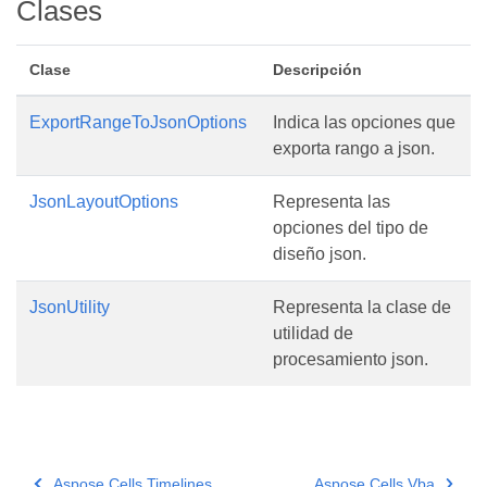
Clases
Clase
Descripción
ExportRangeToJsonOptions
Indica las opciones que
exporta rango a json.
JsonLayoutOptions
Representa las
opciones del tipo de
diseño json.
JsonUtility
Representa la clase de
utilidad de
procesamiento json.
Aspose.Cells.Timelines
Aspose.Cells.Vba