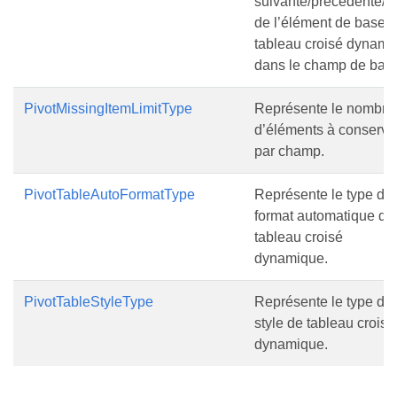
suivante/précédente/t
de l’élément de base 
tableau croisé dynami
dans le champ de base
PivotMissingItemLimitType
Représente le nombre
d’éléments à conserve
par champ.
PivotTableAutoFormatType
Représente le type de
format automatique de
tableau croisé
dynamique.
PivotTableStyleType
Représente le type de
style de tableau croisé
dynamique.