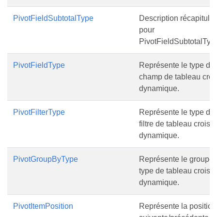
PivotFieldSubtotalType
Description récapitulat
pour
PivotFieldSubtotalTyp
PivotFieldType
Représente le type de
champ de tableau croi
dynamique.
PivotFilterType
Représente le type de
filtre de tableau croisé
dynamique.
PivotGroupByType
Représente le groupe 
type de tableau croisé
dynamique.
PivotItemPosition
Représente la position