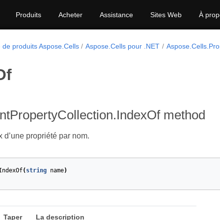
Produits
Acheter
Assistance
Sites Web
À prop
 de produits Aspose.Cells
Aspose.Cells pour .NET
Aspose.Cells.Pro
Of
tPropertyCollection.IndexOf method
ex d’une propriété par nom.
IndexOf
(
string
name
)
Taper
La description