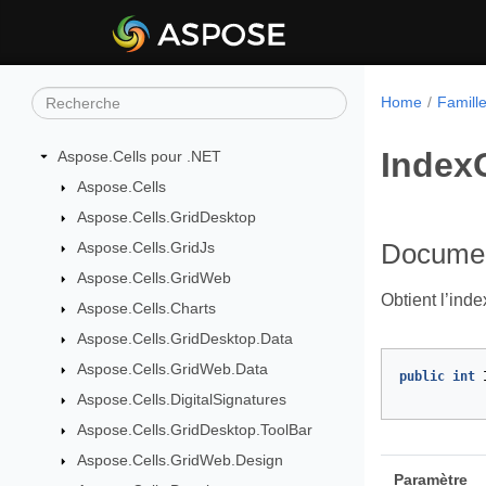
Home
Famille
Index
Aspose.Cells pour .NET
Aspose.Cells
Aspose.Cells.GridDesktop
Aspose.Cells.GridJs
Documen
Aspose.Cells.GridWeb
Obtient l’ind
Aspose.Cells.Charts
Aspose.Cells.GridDesktop.Data
Aspose.Cells.GridWeb.Data
public
int
Aspose.Cells.DigitalSignatures
Aspose.Cells.GridDesktop.ToolBar
Aspose.Cells.GridWeb.Design
Paramètre