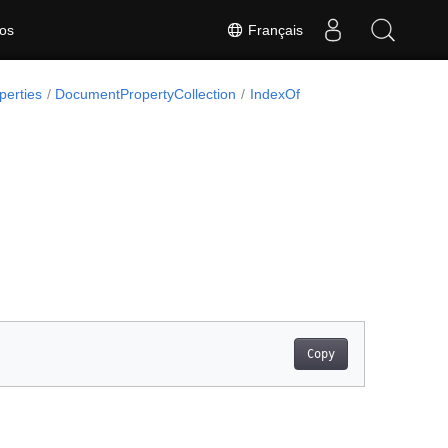
Français
os
perties
DocumentPropertyCollection
IndexOf
Copy