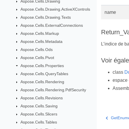
Aspose.Cells.Drawing
Aspose.Cells.Drawing.ActiveXControls
name
Aspose.Cells.Drawing.Texts
Aspose.Cells.ExternalConnections
Return_V
Aspose.Cells.Markup
Aspose.Cells.Metadata
L’indice de ba
Aspose.Cells.Ods
Aspose.Cells.Pivot
Voir égal
Aspose.Cells.Properties
class
Do
Aspose.Cells.QueryTables
espace
Aspose.Cells.Rendering
Assemb
Aspose.Cells.Rendering.PdfSecurity
Aspose.Cells.Revisions
Aspose.Cells.Saving
Aspose.Cells.Slicers
GetEnume
Aspose.Cells.Tables