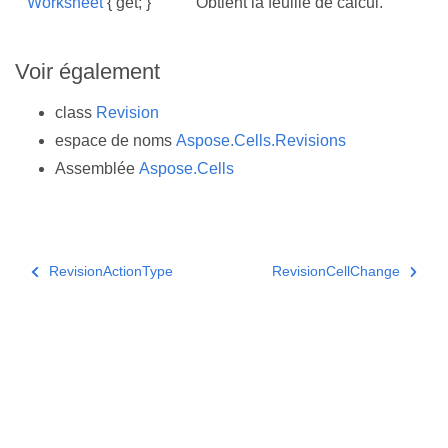
Worksheet
{ get; }
Obtient la feuille de calcul.
Voir également
class
Revision
espace de noms
Aspose.Cells.Revisions
Assemblée
Aspose.Cells
RevisionActionType
RevisionCellChange