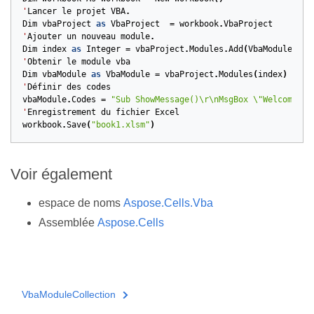
'
Lancer
le
projet
VBA
.
Dim
vbaProject
as
VbaProject
=
workbook
.
VbaProject
'
Ajouter
un
nouveau
module
.
Dim
index
as
Integer
=
vbaProject
.
Modules
.
Add
(
VbaModuleType
'
Obtenir
le
module
vba
Dim
vbaModule
as
VbaModule
=
vbaProject
.
Modules
(
index
)
'
Définir
des
codes
vbaModule
.
Codes
=
"Sub ShowMessage()\r\nMsgBox \"Welcome to
'
Enregistrement
du
fichier
Excel
workbook
.
Save
(
"book1.xlsm"
)
Voir également
espace de noms
Aspose.Cells.Vba
Assemblée
Aspose.Cells
VbaModuleCollection