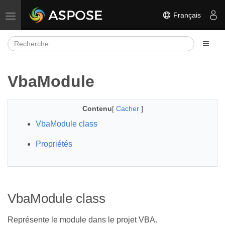
Français
Basculer la navigation
VbaModule
Contenu
[
Cacher
]
VbaModule class
Propriétés
VbaModule class
Représente le module dans le projet VBA.