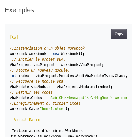
Exemples
Copy
[C#]
//Instanciation d'un objet Workbook
Workbook
workbook
=
new
Workbook
();
// Initier le projet VBA.
VbaProject
vbaProject
=
workbook
.
VbaProject
;
// Ajoute un nouveau module.
int
index
=
vbaProject
.
Modules
.
Add
(
VbaModuleType
.
Class
,
"te
// Récupère le module vba
VbaModule
vbaModule
=
vbaProject
.
Modules
[
index
];
// Définir les codes
vbaModule
.
Codes
=
"Sub ShowMessage()\r\nMsgBox \"Welcome to
//Enregistrement du fichier Excel
workbook
.
Save
(
"book1.xlsm"
);
 [Visual Basic]
'
Instanciation
d
'
un
objet
Workbook
Dim
workbook
As
Workbook
=
New
Workbook
()