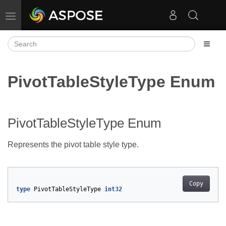
Toggle navigation
PivotTableStyleType Enum
PivotTableStyleType Enum
Represents the pivot table style type.
Copy
type
PivotTableStyleType
int32