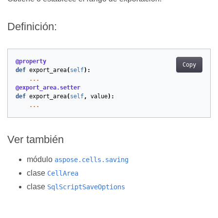
Definición:
@property
Copy
def
export_area
(
self
):
...
@export_area.setter
def
export_area
(
self
,
value
):
...
Ver también
módulo
aspose.cells.saving
clase
CellArea
clase
SqlScriptSaveOptions