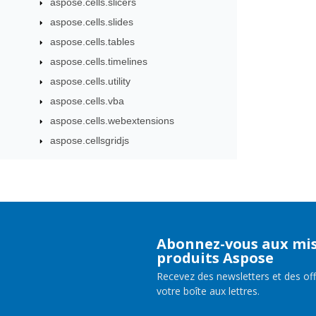
aspose.cells.slicers
aspose.cells.slides
aspose.cells.tables
aspose.cells.timelines
aspose.cells.utility
aspose.cells.vba
aspose.cells.webextensions
aspose.cellsgridjs
Abonnez-vous aux mis
produits Aspose
Recevez des newsletters et des of
votre boîte aux lettres.