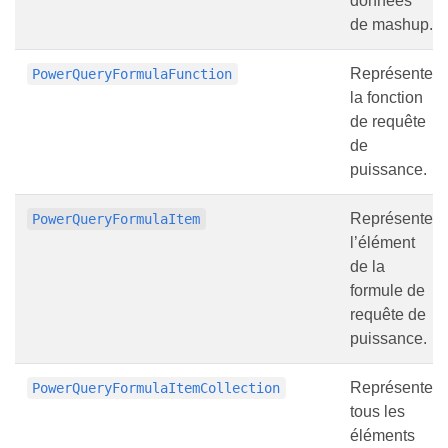
données
de mashup.
Représente
PowerQueryFormulaFunction
la fonction
de requête
de
puissance.
Représente
PowerQueryFormulaItem
l’élément
de la
formule de
requête de
puissance.
Représente
PowerQueryFormulaItemCollection
tous les
éléments