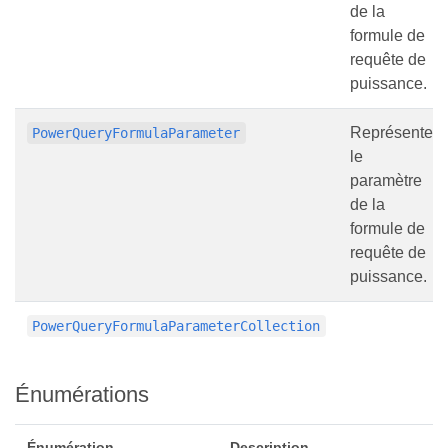
de la
formule de
requête de
puissance.
Représente
PowerQueryFormulaParameter
le
paramètre
de la
formule de
requête de
puissance.
PowerQueryFormulaParameterCollection
Énumérations
Énumération
Description