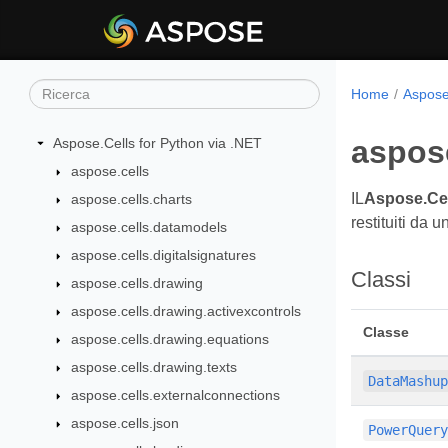
Home
Aspose
aspose
Aspose.Cells for Python via .NET
aspose.cells
IL
Aspose.Cel
aspose.cells.charts
restituiti da
aspose.cells.datamodels
aspose.cells.digitalsignatures
Classi
aspose.cells.drawing
aspose.cells.drawing.activexcontrols
Classe
aspose.cells.drawing.equations
aspose.cells.drawing.texts
DataMashu
aspose.cells.externalconnections
aspose.cells.json
PowerQuer