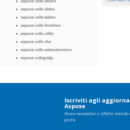
aspose.cells.slicers
aspose.cells.slides
aspose.cells.tables
aspose.cells.timelines
aspose.cells.utility
aspose.cells.vba
aspose.cells.webextensions
aspose.cellsgridjs
Iscriviti agli aggior
Aspose
Ricevi newsletter e offerte mensili 
posta.