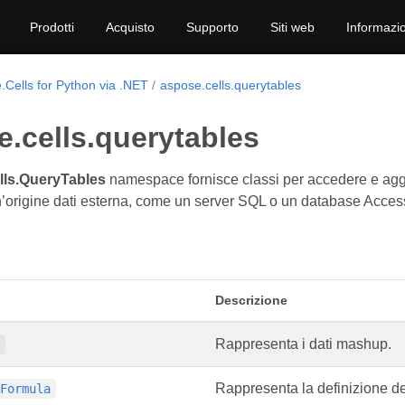
Prodotti
Acquisto
Supporto
Siti web
Informazio
.Cells for Python via .NET
aspose.cells.querytables
.cells.querytables
ls.QueryTables
namespace fornisce classi per accedere e aggior
 un’origine dati esterna, come un server SQL o un database Acces
Descrizione
Rappresenta i dati mashup.
p
Rappresenta la definizione de
yFormula