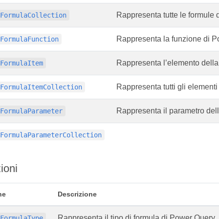
Rappresenta tutte le formule
yFormulaCollection
Rappresenta la funzione di P
yFormulaFunction
Rappresenta l’elemento della
yFormulaItem
Rappresenta tutti gli elementi
yFormulaItemCollection
Rappresenta il parametro del
yFormulaParameter
yFormulaParameterCollection
ioni
ne
Descrizione
Rappresenta il tipo di formula di Power Query.
yFormulaType