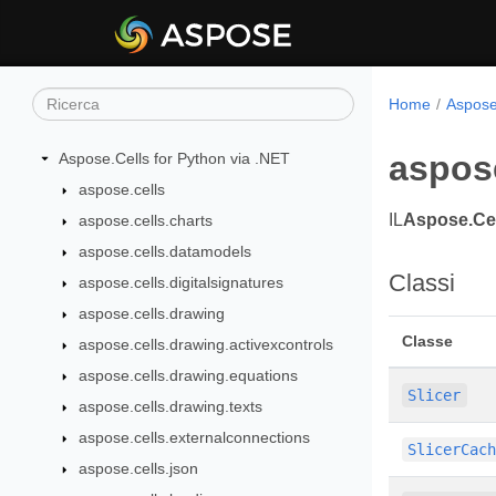
Home
Aspose
aspose
Aspose.Cells for Python via .NET
aspose.cells
IL
Aspose.Cel
aspose.cells.charts
aspose.cells.datamodels
Classi
aspose.cells.digitalsignatures
aspose.cells.drawing
Classe
aspose.cells.drawing.activexcontrols
aspose.cells.drawing.equations
Slicer
aspose.cells.drawing.texts
aspose.cells.externalconnections
SlicerCac
aspose.cells.json