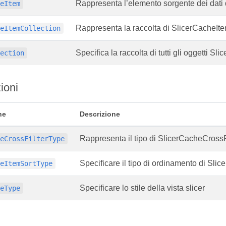
Rappresenta l’elemento sorgente dei dati de
heItem
Rappresenta la raccolta di SlicerCacheIt
heItemCollection
Specifica la raccolta di tutti gli oggetti Slic
lection
ioni
ne
Descrizione
Rappresenta il tipo di SlicerCacheCross
heCrossFilterType
Specificare il tipo di ordinamento di Sli
heItemSortType
Specificare lo stile della vista slicer
leType