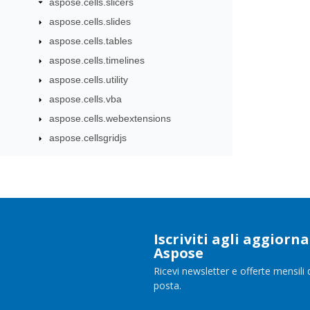
aspose.cells.slicers
aspose.cells.slides
aspose.cells.tables
aspose.cells.timelines
aspose.cells.utility
aspose.cells.vba
aspose.cells.webextensions
aspose.cellsgridjs
Iscriviti agli aggior
Aspose
Ricevi newsletter e offerte mensili 
posta.