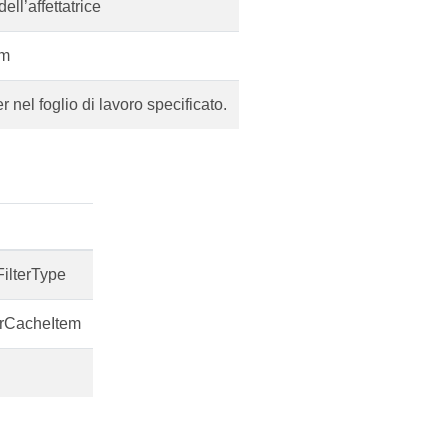
ll’affettatrice
em
er nel foglio di lavoro specificato.
FilterType
cerCacheItem