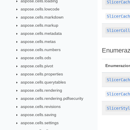
aspose.cells.loading
SlicerCac
aspose.cells.lowcode
SlicerCac
aspose.cells.markdown
aspose.cells.markup
SlicerCol
aspose.cells.metadata
aspose.cells.metas
Enumeraz
aspose.cells.numbers
aspose.cells.ods
Enumerazio
aspose.cells.pivot
aspose.cells.properties
SlicerCac
aspose.cells.querytables
aspose.cells.rendering
SlicerCac
aspose.cells.rendering.pdfsecurity
aspose.cells.revisions
SlicerSty
aspose.cells.saving
aspose.cells.settings