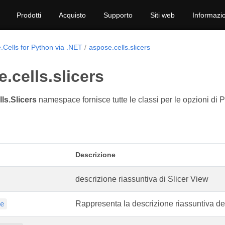
Prodotti
Acquisto
Supporto
Siti web
Informazio
.Cells for Python via .NET
aspose.cells.slicers
.cells.slicers
ls.Slicers
namespace fornisce tutte le classi per le opzioni di Piv
Descrizione
descrizione riassuntiva di Slicer View
Rappresenta la descrizione riassuntiva del
he