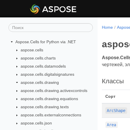
Home
Aspose
aspos
Aspose.Cells for Python via .NET
aspose.cells
Aspose.Cell
aspose.cells.charts
чертежей, э
aspose.cells.datamodels
aspose.cells.digitalsignatures
Классы
aspose.cells.drawing
aspose.cells.drawing.activexcontrols
Сорт
aspose.cells.drawing.equations
aspose.cells.drawing.texts
ArcShape
aspose.cells.externalconnections
aspose.cells.json
Area