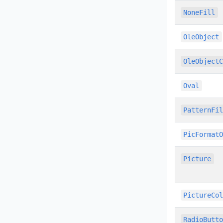
NoneFill
OleObject
OleObject
Oval
PatternFi
PicFormat
Picture
PictureCo
RadioButt