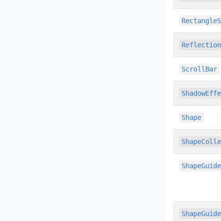
Rectangle
Reflectio
ScrollBar
ShadowEff
Shape
ShapeColl
ShapeGuid
ShapeGuid