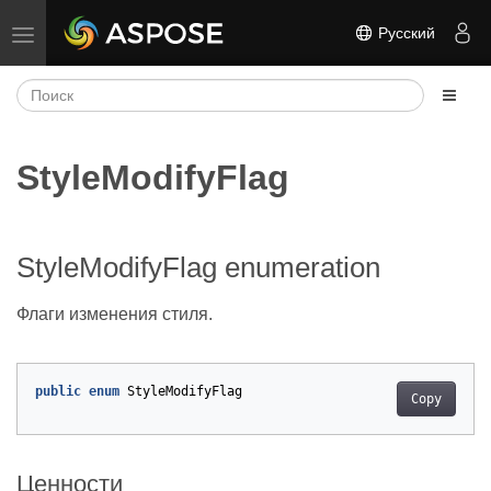
Русский
Переключить навигацию
StyleModifyFlag
StyleModifyFlag enumeration
Флаги изменения стиля.
public
enum
StyleModifyFlag
Copy
Ценности