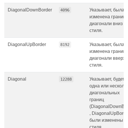
DiagonalDownBorder
Указывает, была 
4096
изменена граница
диагонали вниз д
стиля.
DiagonalUpBorder
Указывает, была 
8192
изменена граница
диагонали вверх 
стиля.
Diagonal
Указывает, будет 
12288
одна или несколь
диагональных
границ
(DiagonalDownBor
, DiagonalUpBorde
были изменены д
стиля.