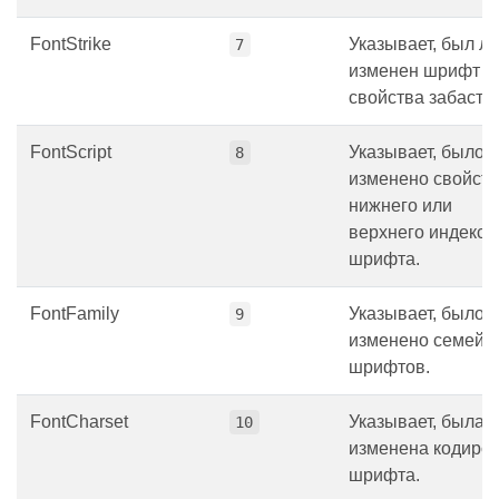
FontStrike
Указывает, был ли
7
изменен шрифт
свойства забасто
FontScript
Указывает, было 
8
изменено свойст
нижнего или
верхнего индекса
шрифта.
FontFamily
Указывает, было 
9
изменено семейс
шрифтов.
FontCharset
Указывает, была 
10
изменена кодиро
шрифта.