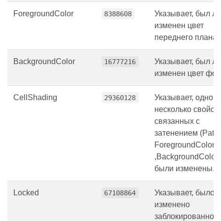
ForegroundColor
Указывает, был ли
8388608
изменен цвет
переднего плана.
BackgroundColor
Указывает, был ли
16777216
изменен цвет фон
CellShading
Указывает, одно и
29360128
несколько свойств
связанных с
затенением (Patter
ForegroundColor
,BackgroundColor 
были изменены.
Locked
Указывает, было 
67108864
изменено
заблокированное