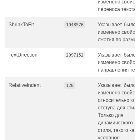
изменено свойст
переноса текста.
ShrinkToFit
Указывает, было 
1048576
изменено свойст
сжатия по размер
TextDirection
Указывает, было 
2097152
изменено свойст
направления текс
RelativeIndent
Указывает, было 
128
изменено свойст
относительного
отступа для стиля
Только для
динамического
стиля, такого как
условное