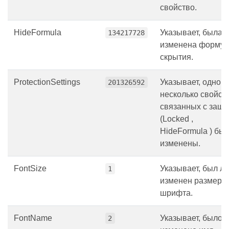
свойство.
HideFormula
Указывает, была 
134217728
изменена формул
скрытия.
ProtectionSettings
Указывает, одно и
201326592
несколько свойств
связанных с защи
(Locked ,
HideFormula ) бы
изменены.
FontSize
Указывает, был ли
1
изменен размер
шрифта.
FontName
Указывает, было 
2