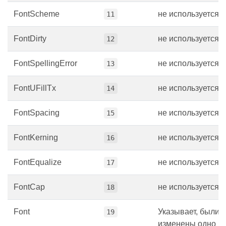
FontScheme
не используется.
11
FontDirty
не используется.
12
FontSpellingError
не используется.
13
FontUFillTx
не используется.
14
FontSpacing
не используется.
15
FontKerning
не используется.
16
FontEqualize
не используется.
17
FontCap
не используется.
18
Font
Указывает, были 
19
изменены одно и