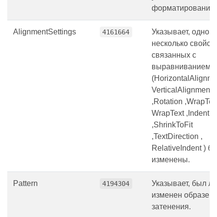
форматирование.
AlignmentSettings
Указывает, одно и
4161664
несколько свойств
связанных с
выравниванием
(HorizontalAlignme
VerticalAlignment
,Rotation ,WrapText
WrapText ,Indent
,ShrinkToFit
,TextDirection ,
RelativeIndent ) б
изменены.
Pattern
Указывает, был ли
4194304
изменен образец
затенения.