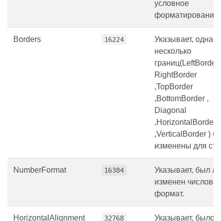
условное
форматирование.
Borders
Указывает, одна и
16224
несколько
границ(LeftBorder 
RightBorder
,TopBorder
,BottomBorder ,
Diagonal
,HorizontalBorder
,VerticalBorder ) 
изменены для сти
NumberFormat
Указывает, был ли
16384
изменен числово
формат.
HorizontalAlignment
Указывает, было 
32768