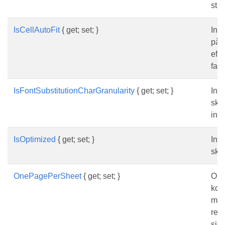
sta
IsCellAutoFit
{ get; set; }
Ind
på 
efte
fals
IsFontSubstitutionCharGranularity
{ get; set; }
Ind
ska 
inte
IsOptimized
{ get; set; }
Ind
ska
OnePagePerSheet
{ get; set; }
Om 
komm
mata
resu
sid