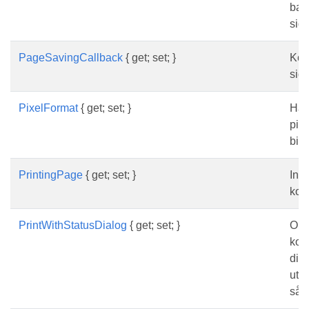
bas
sid
PageSavingCallback
{ get; set; }
Kont
sid
PixelFormat
{ get; set; }
Hämt
pix
bild
PrintingPage
{ get; set; }
Indi
komm
PrintWithStatusDialog
{ get; set; }
Om 
kom
dial
utsk
såd