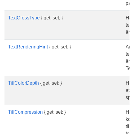
pass
TextCrossType
{ get; set; }
Hämt
text
än 
TextRenderingHint
{ get; set; }
Ang
tex
är
Tex
TiffColorDepth
{ get; set; }
Hämt
att 
spar
TiffCompression
{ get; set; }
Hämt
kom
till
form