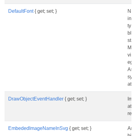
DefaultFont
{ get; set; }
När
inte
typs
bloc
sta
Ming
vis
ege
Asp
sys
att
DrawObjectEventHandler
{ get; set; }
Impl
att
ren
EmbededImageNameInSvg
{ get; set; }
Ang
bild