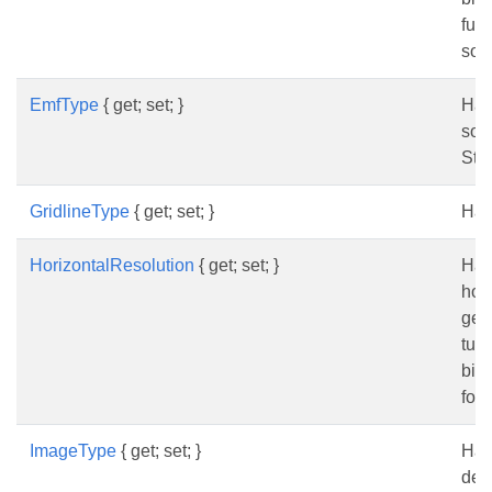
ful
som
EmfType
{ get; set; }
Häm
som 
Sta
GridlineType
{ get; set; }
Hämt
HorizontalResolution
{ get; set; }
Hämt
hor
gene
tum
bil
form
ImageType
{ get; set; }
Hämt
de 