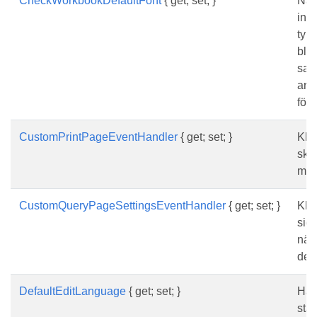
CheckWorkbookDefaultFont
{ get; set; }
När
inte
typs
bloc
sant
arb
för 
CustomPrintPageEventHandler
{ get; set; }
Kli
skri
med
CustomQueryPageSettingsEventHandler
{ get; set; }
Kli
sidi
när 
den
DefaultEditLanguage
{ get; set; }
Hämt
stan