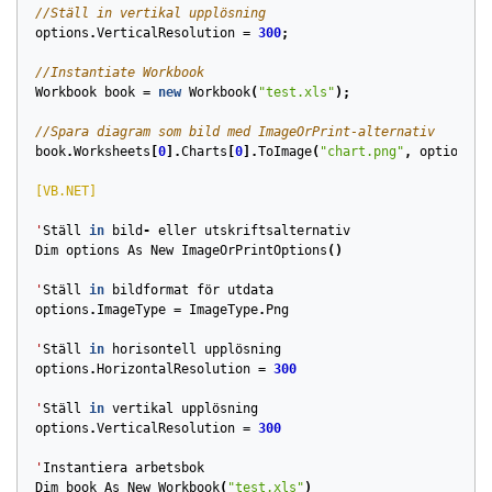
//Ställ in vertikal upplösning
options
.
VerticalResolution
=
300
;
//Instantiate Workbook
Workbook
book
=
new
Workbook
(
"test.xls"
);
//Spara diagram som bild med ImageOrPrint-alternativ
book
.
Worksheets
[
0
].
Charts
[
0
].
ToImage
(
"chart.png"
,
options
);
[VB.NET]
'
Ställ
in
bild
-
eller
utskriftsalternativ
Dim
options
As
New
ImageOrPrintOptions
()
'
Ställ
in
bildformat
för
utdata
options
.
ImageType
=
ImageType
.
Png
'
Ställ
in
horisontell
upplösning
options
.
HorizontalResolution
=
300
'
Ställ
in
vertikal
upplösning
options
.
VerticalResolution
=
300
'
Instantiera
arbetsbok
Dim
book
As
New
Workbook
(
"test.xls"
)