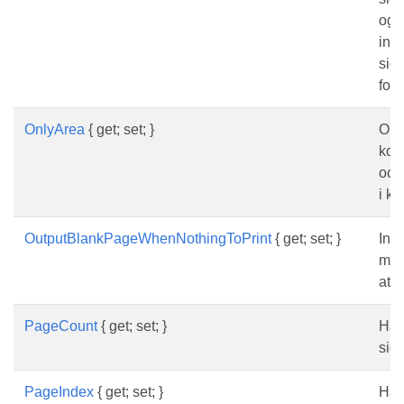
ogil
inst
sid
fort
OnlyArea
{ get; set; }
Om 
kom
och
i kra
OutputBlankPageWhenNothingToPrint
{ get; set; }
Ind
mata
att 
PageCount
{ get; set; }
Hämt
sid
PageIndex
{ get; set; }
Hämt