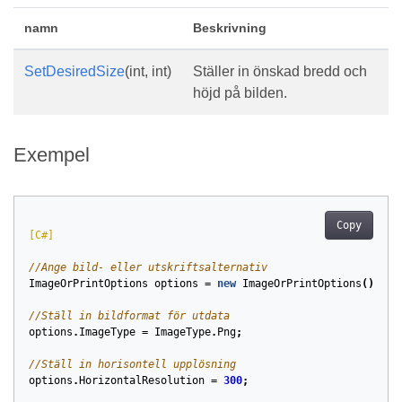
namn
Beskrivning
SetDesiredSize
(int, int)
Ställer in önskad bredd och
höjd på bilden.
Exempel
Copy
[C#]
//Ange bild- eller utskriftsalternativ
ImageOrPrintOptions
options
=
new
ImageOrPrintOptions
();
//Ställ in bildformat för utdata
options
.
ImageType
=
ImageType
.
Png
;
//Ställ in horisontell upplösning
options
.
HorizontalResolution
=
300
;