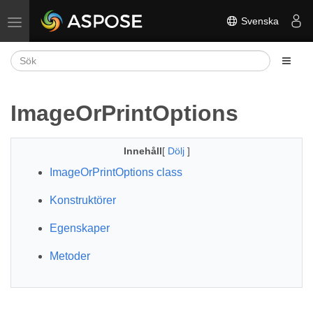
Svenska
Växla navigering
ImageOrPrintOptions
Innehåll
[
Dölj
]
ImageOrPrintOptions class
Konstruktörer
Egenskaper
Metoder