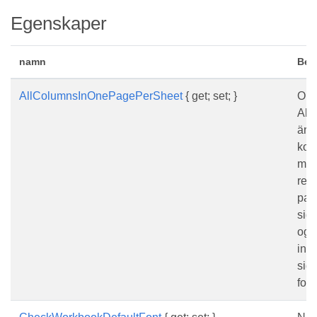
Egenskaper
namn
Bes
AllColumnsInOnePagePerSheet
{ get; set; }
Om
All
är s
kolu
mata
res
pap
sid
ogil
inst
sid
fort