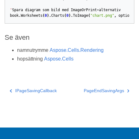
'
Spara
diagram
som
bild
med
ImageOrPrint
-
alternativ
book
.
Worksheets
(
0
).
Charts
(
0
).
ToImage
(
"chart.png"
,
options
)
Se även
namnutrymme
Aspose.Cells.Rendering
hopsättning
Aspose.Cells
IPageSavingCallback
PageEndSavingArgs