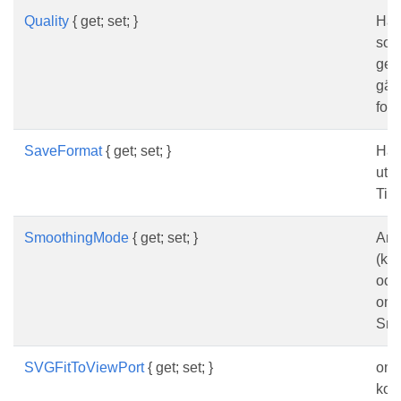
Quality
{ get; set; }
Hämt
som
gen
gäll
for
SaveFormat
{ get; set; }
Hämt
utda
Tif
SmoothingMode
{ get; set; }
Ang
(kan
och
omr
Smo
SVGFitToViewPort
{ get; set; }
om 
kom