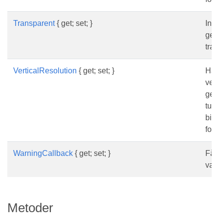
Transparent
{ get; set; }
Ind
gen
tran
VerticalResolution
{ get; set; }
Hämt
ver
gene
tum
bil
form
WarningCallback
{ get; set; }
Får 
var
Metoder