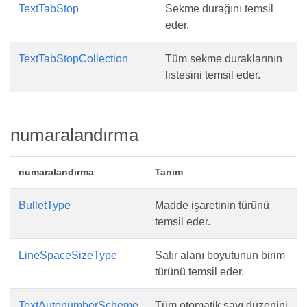
TextTabStop
Sekme durağını temsil
eder.
TextTabStopCollection
Tüm sekme duraklarının
listesini temsil eder.
numaralandırma
numaralandırma
Tanım
BulletType
Madde işaretinin türünü
temsil eder.
LineSpaceSizeType
Satır alanı boyutunun birim
türünü temsil eder.
TextAutonumberScheme
Tüm otomatik sayı düzenini