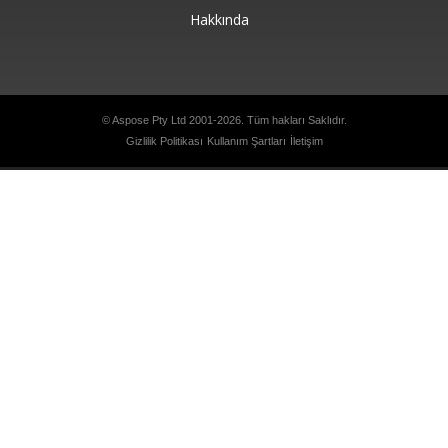
Hakkında
© Aspose Pty Ltd 2001-2026. Tüm hakları Saklıdır.
Gizlilik Politikası
Kullanım Şartları
İletişim