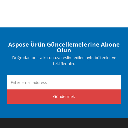
Aspose Ürün Güncellemelerine Abone
Olun
Doğrudan posta kutunuza teslim edilen aylık bültenler ve
teklifler alın.
Göndermek