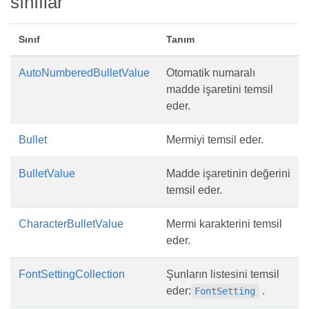
sınıflar
Sınıf
Tanım
AutoNumberedBulletValue
Otomatik numaralı
madde işaretini temsil
eder.
Bullet
Mermiyi temsil eder.
BulletValue
Madde işaretinin değerini
temsil eder.
CharacterBulletValue
Mermi karakterini temsil
eder.
FontSettingCollection
Şunların listesini temsil
eder:
.
FontSetting