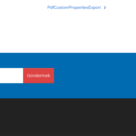
PdfCustomPropertiesExport
Göndermek