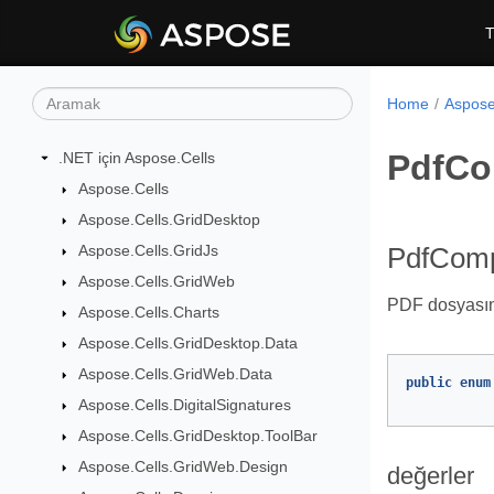
T
Home
Aspose.
PdfCo
.NET için Aspose.Cells
Aspose.Cells
Aspose.Cells.GridDesktop
Aspose.Cells.GridJs
PdfComp
Aspose.Cells.GridWeb
PDF dosyasınd
Aspose.Cells.Charts
Aspose.Cells.GridDesktop.Data
Aspose.Cells.GridWeb.Data
public
enum
Aspose.Cells.DigitalSignatures
Aspose.Cells.GridDesktop.ToolBar
Aspose.Cells.GridWeb.Design
değerler