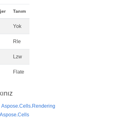
ğer
Tanım
Yok
Rle
Lzw
Flate
kınız
ı
Aspose.Cells.Rendering
Aspose.Cells