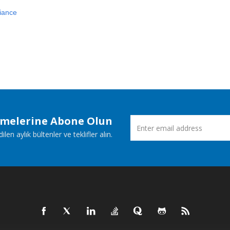
iance
emelerine Abone Olun
n aylık bültenler ve teklifler alın.