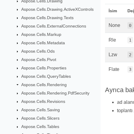
Aspose.Cells.Drawing
Aspose.Cells.Drawing.ActiveXControls
İsim
De
Aspose.Cells.Drawing.Texts
None
0
Aspose.Cells.ExternalConnections
Aspose.Cells.Markup
Rle
1
Aspose.Cells.Metadata
Aspose.Cells.Ods
Lzw
2
Aspose.Cells.Pivot
Aspose.Cells.Properties
Flate
3
Aspose.Cells.QueryTables
Aspose.Cells.Rendering
Ayrıca ba
Aspose.Cells.Rendering.PdfSecurity
Aspose.Cells.Revisions
ad alan
Aspose.Cells.Saving
toplantı
Aspose.Cells.Slicers
Aspose.Cells.Tables