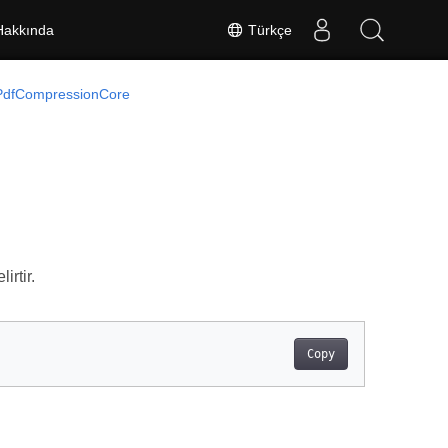
Türkçe
Hakkında
PdfCompressionCore
irtir.
Copy