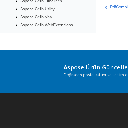
Aspose.Cells.Timelines
PdfCompl
Aspose.Cells.Utility
Aspose.Cells.Vba
Aspose.Cells.WebExtensions
Aspose Ürün Güncell
Doğrudan posta kutunuza teslim edile