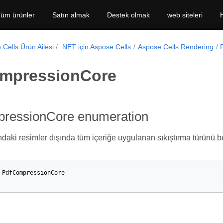
üm ürünler
Satın almak
Destek olmak
web siteleri
Cells Ürün Ailesi
.NET için Aspose.Cells
Aspose.Cells.Rendering
mpressionCore
ressionCore enumeration
aki resimler dışında tüm içeriğe uygulanan sıkıştırma türünü bel
PdfCompressionCore