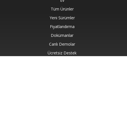
Ev
Tüm Ürünler
Yeni Sürümler
Fiyatlandırma
Dokümanlar
Canlı Demolar
Ücretsiz Destek
Ücretsiz Danışmanlık
Ücretli Destek
Ücretli Danışmanlık
Blog
Hakkında
© Aspose Pty Ltd 2001-2026. Tüm hakları Saklıdır.