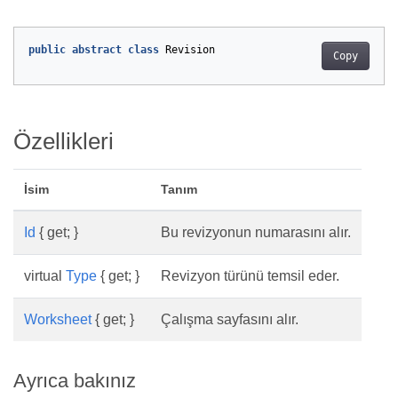
public
abstract
class
Revision
Copy
Özellikleri
İsim
Tanım
Id
{ get; }
Bu revizyonun numarasını alır.
virtual
Type
{ get; }
Revizyon türünü temsil eder.
Worksheet
{ get; }
Çalışma sayfasını alır.
Ayrıca bakınız