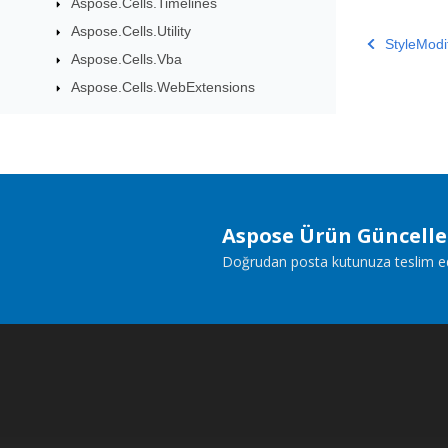
Aspose.Cells.Timelines
Aspose.Cells.Utility
StyleModi
Aspose.Cells.Vba
Aspose.Cells.WebExtensions
Aspose Ürün Güncell
Doğrudan posta kutunuza teslim edile