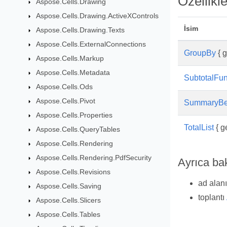
Özellikle
Aspose.Cells.Drawing
Aspose.Cells.Drawing.ActiveXControls
İsim
Aspose.Cells.Drawing.Texts
Aspose.Cells.ExternalConnections
GroupBy
{ g
Aspose.Cells.Markup
Aspose.Cells.Metadata
SubtotalFun
Aspose.Cells.Ods
Aspose.Cells.Pivot
SummaryBe
Aspose.Cells.Properties
TotalList
{ ge
Aspose.Cells.QueryTables
Aspose.Cells.Rendering
Aspose.Cells.Rendering.PdfSecurity
Ayrıca ba
Aspose.Cells.Revisions
ad alan
Aspose.Cells.Saving
toplantı
Aspose.Cells.Slicers
Aspose.Cells.Tables