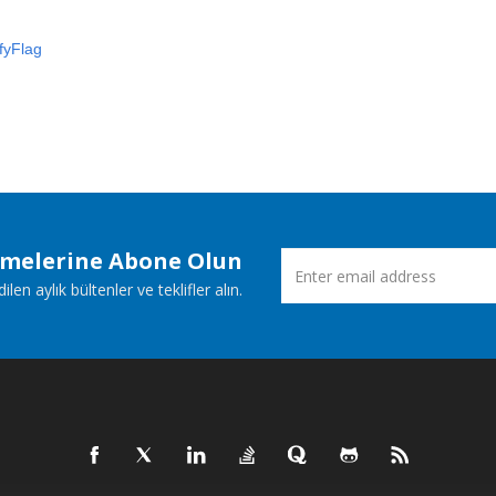
fyFlag
emelerine Abone Olun
n aylık bültenler ve teklifler alın.