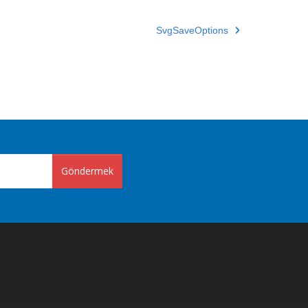
SvgSaveOptions
Göndermek