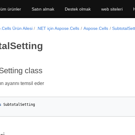
üm ürünler
Satın almak
Destek olmak
web siteleri
Cells Ürün Ailesi
.NET için Aspose.Cells
Aspose.Cells
SubtotalSet
alSetting
Setting class
ın ayarını temsil eder
s
SubtotalSetting