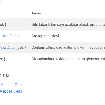
ri
Tanım
et; }
Sıfır tabanlı tamsayı uzaklığı olarak gruplan
ction
{ get; }
Ara toplam işlevi.
lowData
{ get; }
Verilerin altına özet eklenip eklenmeyeceğini 
t; }
Alt toplamların eklendiği alanları gösteren sıfı
kınız
ı
Aspose.Cells
Aspose.Cells