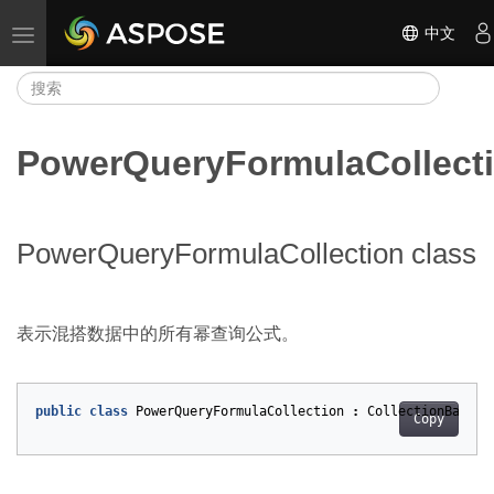
中文
切换导航
PowerQueryFormulaCollect
PowerQueryFormulaCollection class
表示混搭数据中的所有幂查询公式。
public
class
PowerQueryFormulaCollection
:
CollectionBase
<
P
Copy