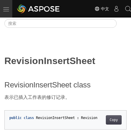
中文
切换导航
RevisionInsertSheet
RevisionInsertSheet class
表示已插入工作表的修订记录。
public
class
RevisionInsertSheet
:
Revision
Copy