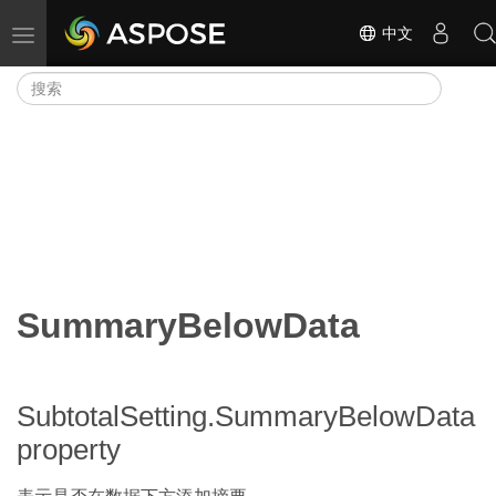
中文
切换导航
SummaryBelowData
SubtotalSetting.SummaryBelowData
property