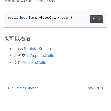
表示是否在数据下方添加摘要。
public
bool
SummaryBelowData
{
get
;
}
Copy
也可以看看
class
SubtotalSetting
命名空间
Aspose.Cells
部件
Aspose.Cells
SubtotalFunction
TotalList