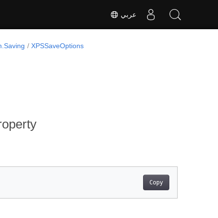
عربي
m.Saving
XPSSaveOptions
operty
Copy