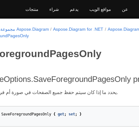
عن
مواقع الويب
يدعم
شراء
منتجات
Aspose.Diagra
Aspose.Diagram for .NET
مجموعة منتجات Aspose.Diagram
oundPagesOnly
oregroundPagesOnly
Options.SaveForegroundPagesOnly pr
يحدد ما إذا كان سيتم حفظ جميع الصفحات في صورة أم في المقدمة فقط.
SaveForegroundPagesOnly
{
get
;
set
;
}