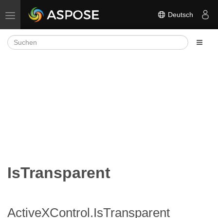
Deutsch
Navigation umschalten
IsTransparent
ActiveXControl.IsTransparent