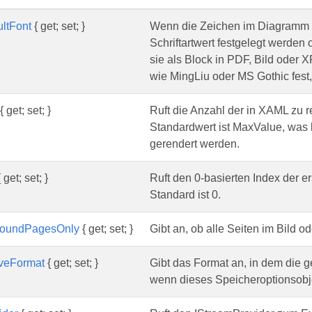
ltFont
{ get; set; }
Wenn die Zeichen im Diagramm U
Schriftartwert festgelegt werden od
sie als Block in PDF, Bild oder 
wie MingLiu oder MS Gothic fest
{ get; set; }
Ruft die Anzahl der in XAML zu r
Standardwert ist MaxValue, was 
gerendert werden.
 get; set; }
Ruft den 0-basierten Index der er
Standard ist 0.
roundPagesOnly
{ get; set; }
Gibt an, ob alle Seiten im Bild 
veFormat
{ get; set; }
Gibt das Format an, in dem die 
wenn dieses Speicheroptionsobj