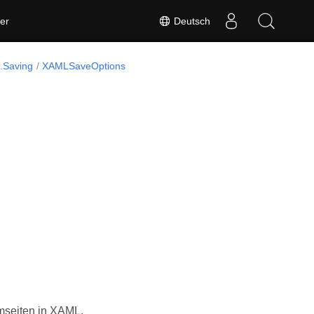
Deutsch
er
.Saving
XAMLSaveOptions
mseiten in XAML.