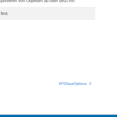
ortieren von Objekten ab oder setzt ihn.
fest.
XPSSaveOptions