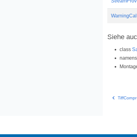
StreamProv
WarningCal
Siehe au
class
S
namen
Montag
TiffCompr