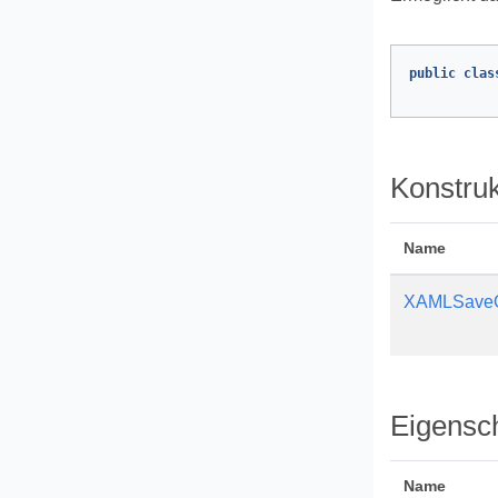
public
clas
Konstru
Name
XAMLSaveO
Eigensc
Name