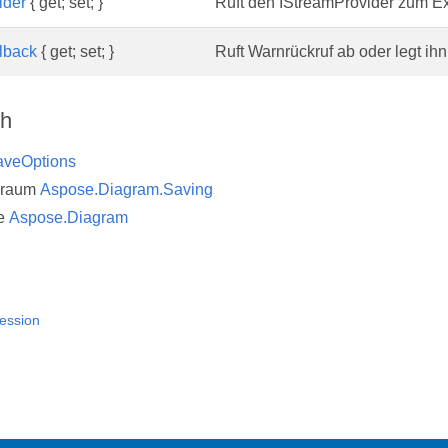
ider
{ get; set; }
Ruft den IStreamProvider zum Exp
lback
{ get; set; }
Ruft Warnrückruf ab oder legt ihn 
ch
aveOptions
sraum
Aspose.Diagram.Saving
e
Aspose.Diagram
ession