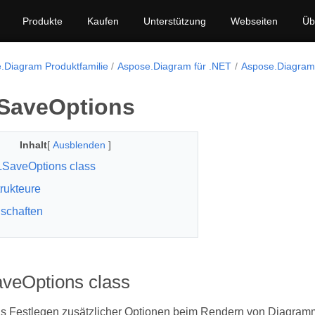
Produkte
Kaufen
Unterstützung
Webseiten
Üb
.Diagram Produktfamilie
Aspose.Diagram für .NET
Aspose.Diagram
aveOptions
Inhalt
[
Ausblenden
]
SaveOptions class
rukteure
schaften
eOptions class
as Festlegen zusätzlicher Optionen beim Rendern von Diagram