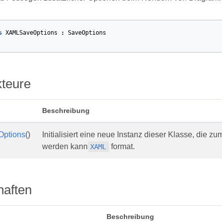
s
XAMLSaveOptions
:
SaveOptions
kteure
Beschreibung
ptions
()
Initialisiert eine neue Instanz dieser Klasse, die
werden kann
format.
XAML
haften
Beschreibung