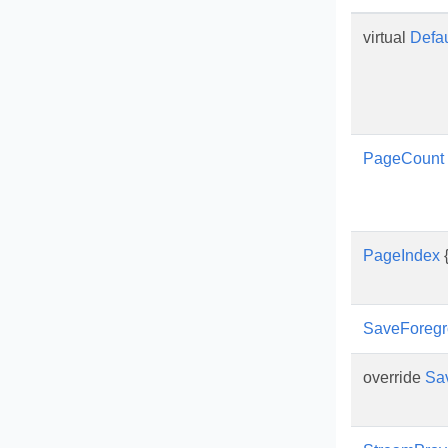
virtual
Defau
PageCount
PageIndex
{
SaveForeg
override
Sa