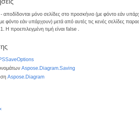
σεις
e - αποδίδονται μόνο σελίδες στο προσκήνιο (με φόντο εάν υπάρχ
ε φόντο εάν υπάρχουν) μετά από αυτές τις κενές σελίδες παρασ
. Η προεπιλεγμένη τιμή είναι false .
σης
PSSaveOptions
ονομάτων
Aspose.Diagram.Saving
υση
Aspose.Diagram
x