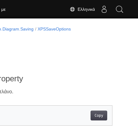
Ελληνικά
 με
e.Diagram.Saving
XPSSaveOptions
operty
πλάνο.
Copy