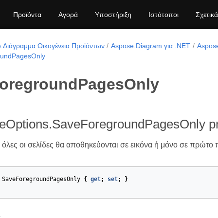
Προϊόντα
Αγορά
Υποστήριξη
Ιστότοποι
Σχετικά
.Διάγραμμα Οικογένεια Προϊόντων
Aspose.Diagram για .NET
Aspos
oundPagesOnly
oregroundPagesOnly
Options.SaveForegroundPagesOnly pr
 όλες οι σελίδες θα αποθηκεύονται σε εικόνα ή μόνο σε πρώτο 
SaveForegroundPagesOnly
{
get
;
set
;
}