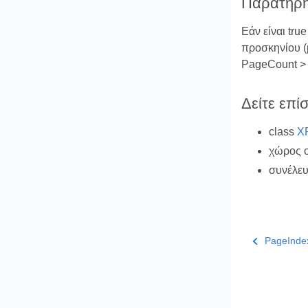
Παρατηρή
Εάν είναι tru
προσκηνίου (μ
PageCount > 1
Δείτε επί
class
X
χώρος 
συνέλε
PageInde