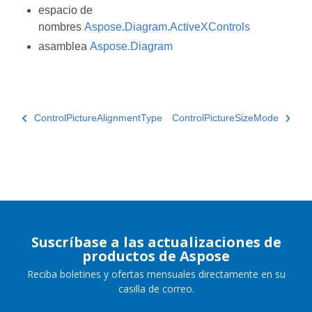
espacio de
nombres
Aspose.Diagram.ActiveXControls
asamblea
Aspose.Diagram
ControlPictureAlignmentType
ControlPictureSizeMode
Suscríbase a las actualizaciones de
productos de Aspose
Reciba boletines y ofertas mensuales directamente en su
casilla de correo.