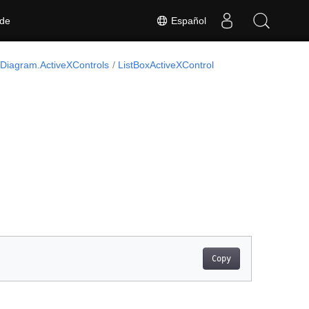
Español
 de
Diagram.ActiveXControls
ListBoxActiveXControl
Copy