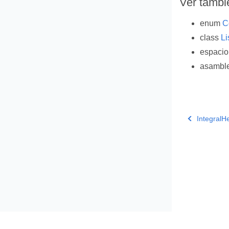
Ver tambi
enum
C
class
Li
espaci
asambl
IntegralH