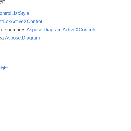
én
ontrolListStyle
stBoxActiveXControl
o de nombres
Aspose.Diagram.ActiveXControls
ea
Aspose.Diagram
eight