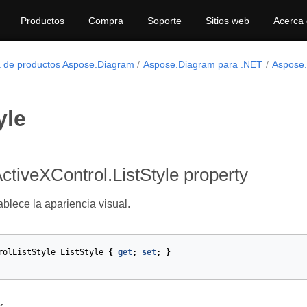
Productos
Compra
Soporte
Sitios web
Acerca
a de productos Aspose.Diagram
Aspose.Diagram para .NET
Aspose.
yle
ctiveXControl.ListStyle property
ablece la apariencia visual.
rolListStyle
ListStyle
{
get
;
set
;
}