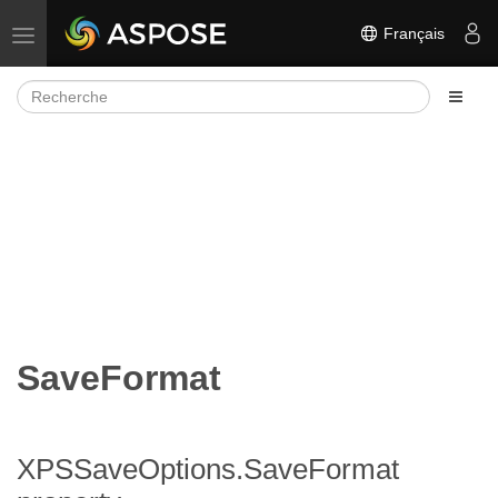
Français
Basculer la navigation
SaveFormat
XPSSaveOptions.SaveFormat