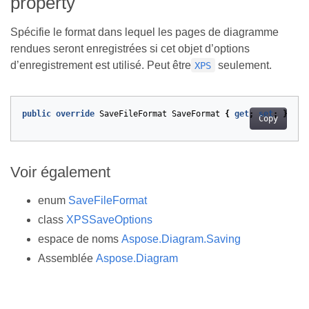
property
Spécifie le format dans lequel les pages de diagramme
rendues seront enregistrées si cet objet d’options
d’enregistrement est utilisé. Peut être
seulement.
XPS
public
override
SaveFileFormat
SaveFormat
{
get
;
set
;
}
Copy
Voir également
enum
SaveFileFormat
class
XPSSaveOptions
espace de noms
Aspose.Diagram.Saving
Assemblée
Aspose.Diagram