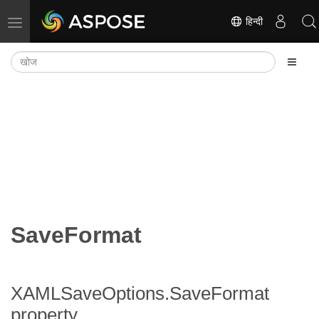
हिन्दी
नेविगेशन टॉगल करें
SaveFormat
XAMLSaveOptions.SaveFormat
property