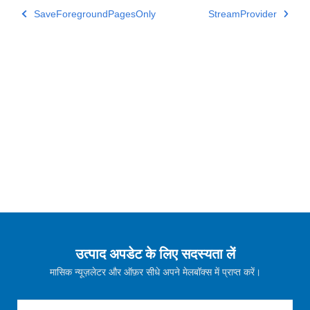
SaveForegroundPagesOnly
StreamProvider
उत्पाद अपडेट के लिए सदस्यता लें
मासिक न्यूज़लेटर और ऑफ़र सीधे अपने मेलबॉक्स में प्राप्त करें।