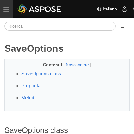
Italiano
Attiva/disattiva la navigazione
SaveOptions
Contenuti
[
Nascondere
]
SaveOptions class
Proprietà
Metodi
SaveOptions class