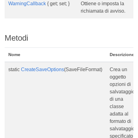
WarningCallback
{ get; set; }
Ottiene o imposta la
richiamata di avviso.
Metodi
Nome
Descrizione
static
CreateSaveOptions
(SaveFileFormat)
Crea un
oggetto
opzioni di
salvataggio
di una
classe
adatta al
formato di
salvataggio
specificato.