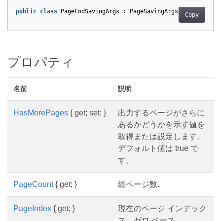
public
class
PageEndSavingArgs
:
PageSavingArgs
Copy
プロパティ
名前
説明
HasMorePages
{ get; set; }
出力するページがさらに
あるかどうかを示す値を
取得または設定します。
デフォルト値は true で
す。
PageCount
{ get; }
総ページ数.
PageIndex
{ get; }
現在のページ インデック
ス、ゼロ ベース。