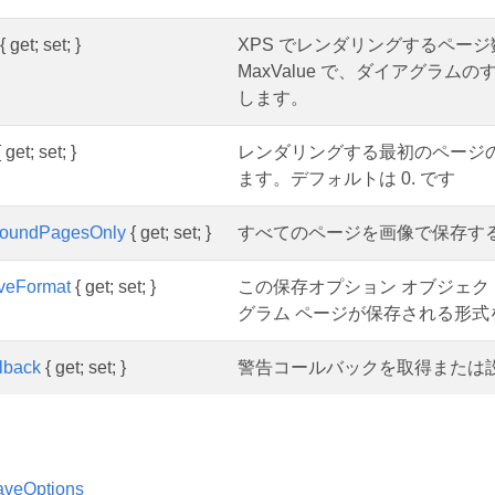
{ get; set; }
XPS でレンダリングするペー
MaxValue で、ダイアグラ
します。
 get; set; }
レンダリングする最初のページの
ます。デフォルトは 0. です
roundPagesOnly
{ get; set; }
すべてのページを画像で保存す
veFormat
{ get; set; }
この保存オプション オブジェ
グラム ページが保存される形式
lback
{ get; set; }
警告コールバックを取得または
aveOptions