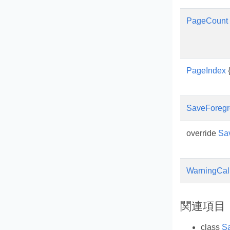
PageCount
PageIndex
{
SaveForeg
override
Sa
WarningCal
関連項目
class
S