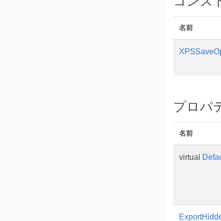
コンス
名前
XPSSaveOp
プロパ
名前
virtual
Defau
ExportHidd