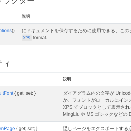
トラクター
説明
tions
()
にドキュメントを保存するために使用できる、この
format.
XPS
ティ
説明
ltFont
{ get; set; }
ダイアグラム内の文字が Unic
か、フォントがローカルにインス
XPS でブロックとして表示さ
MingLiu や MS ゴシックなどの 
enPage
{ get; set; }
隠しページをエクスポートする