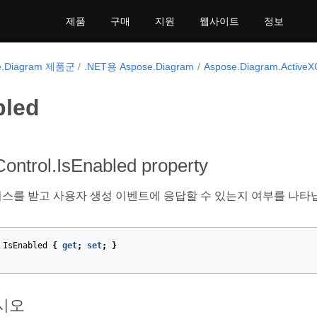
제품
구매
지원
웹사이트
정보
e.Diagram 제품군
.NET용 Aspose.Diagram
Aspose.Diagram.ActiveX
bled
ontrol.IsEnabled property
스를 받고 사용자 생성 이벤트에 응답할 수 있는지 여부를 나타
IsEnabled
{
get
;
set
;
}
시오