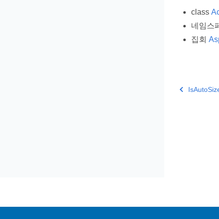
class
Ac
네임스
집회
As
IsAutoSiz