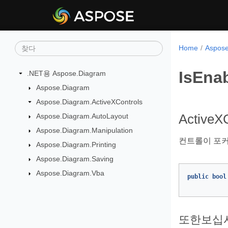
Home
Aspos
IsEna
.NET용 Aspose.Diagram
Aspose.Diagram
Aspose.Diagram.ActiveXControls
Aspose.Diagram.AutoLayout
ActiveXC
Aspose.Diagram.Manipulation
컨트롤이 포커
Aspose.Diagram.Printing
Aspose.Diagram.Saving
Aspose.Diagram.Vba
public
bool
또한보십