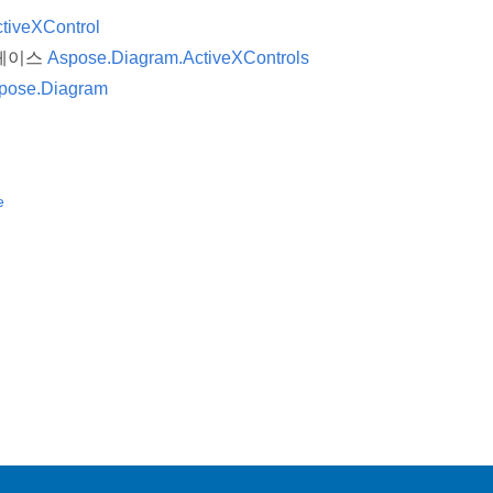
tiveXControl
페이스
Aspose.Diagram.ActiveXControls
pose.Diagram
e