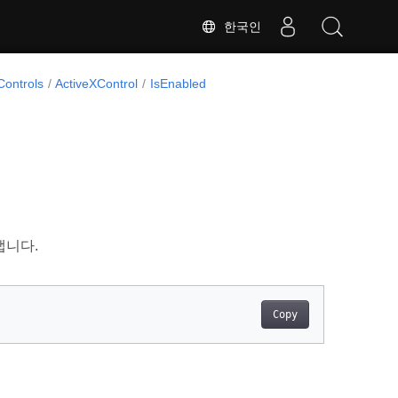
한국인
Controls
ActiveXControl
IsEnabled
냅니다.
Copy