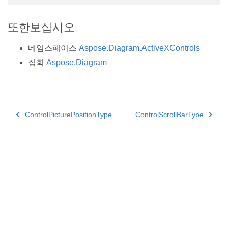
또한보십시오
네임스페이스
Aspose.Diagram.ActiveXControls
집회
Aspose.Diagram
ControlPicturePositionType
ControlScrollBarType