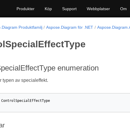
Produkter
Köp
Support
Webbplatser
Om
.Diagram Produktfamilj
Aspose.Diagram för .NET
Aspose.Diagram.A
olSpecialEffectType
SpecialEffectType enumeration
 typen av specialeffekt.
ControlSpecialEffectType
ar