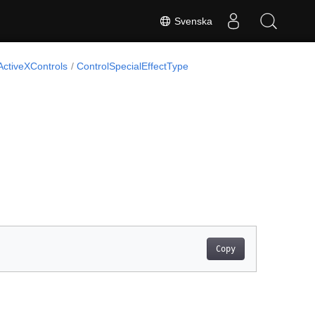
Svenska
ctiveXControls
ControlSpecialEffectType
Copy