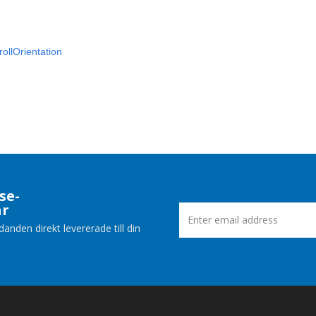
ollOrientation
se-
ar
nden direkt levererade till din