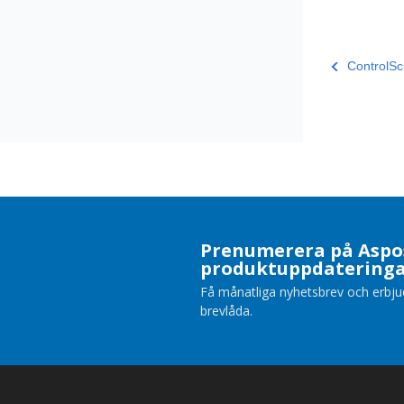
ControlScr
Prenumerera på Aspo
produktuppdatering
Få månatliga nyhetsbrev och erbjuda
brevlåda.