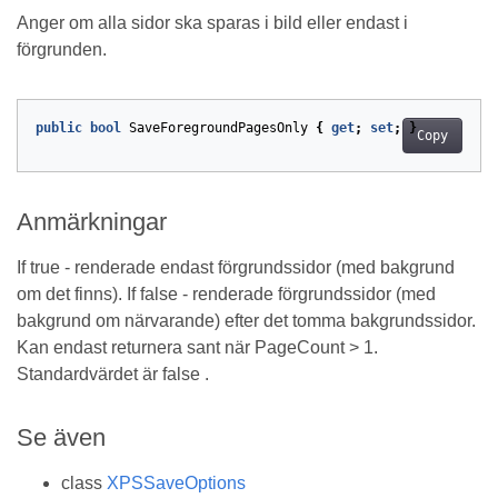
Anger om alla sidor ska sparas i bild eller endast i
förgrunden.
public
bool
SaveForegroundPagesOnly
{
get
;
set
;
}
Copy
Anmärkningar
If true - renderade endast förgrundssidor (med bakgrund
om det finns). If false - renderade förgrundssidor (med
bakgrund om närvarande) efter det tomma bakgrundssidor.
Kan endast returnera sant när PageCount > 1.
Standardvärdet är false .
Se även
class
XPSSaveOptions