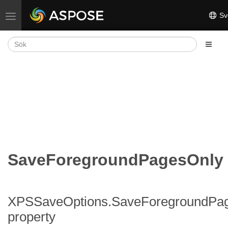
Sv
Växla navigering
SaveForegroundPagesOnly
XPSSaveOptions.SaveForegroundPa
property