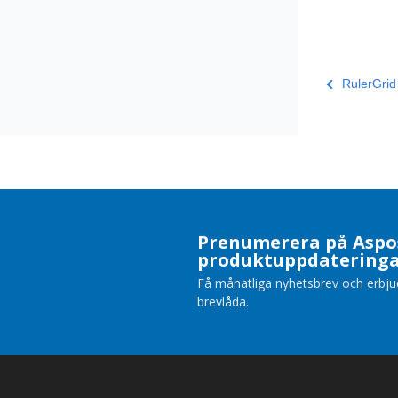
RulerGrid
Prenumerera på Aspo
produktuppdatering
Få månatliga nyhetsbrev och erbjuda
brevlåda.