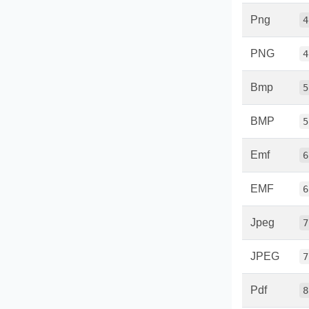
Png
4
PNG
4
Bmp
5
BMP
5
Emf
6
EMF
6
Jpeg
7
JPEG
7
Pdf
8