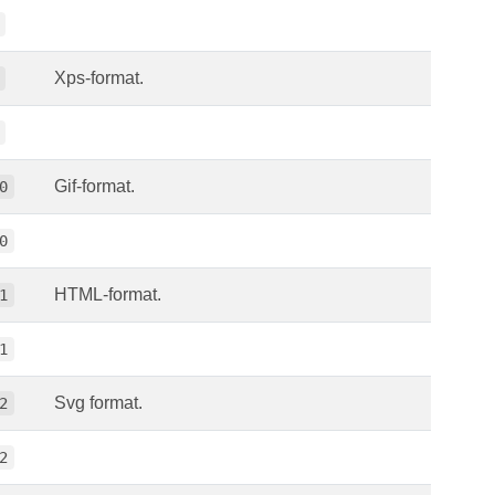
Xps-format.
Gif-format.
0
0
HTML-format.
1
1
Svg format.
2
2