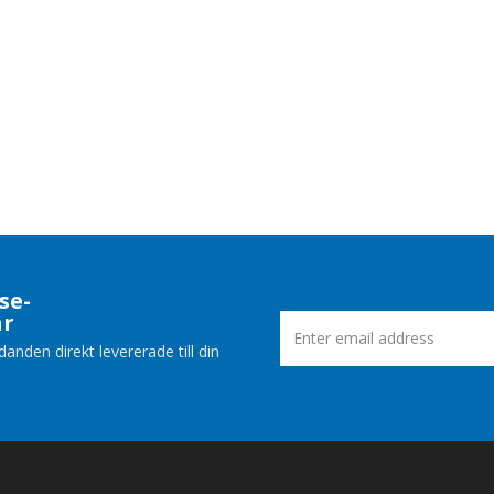
se-
ar
nden direkt levererade till din