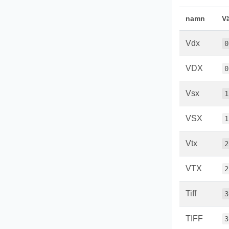
namn
V
Vdx
0
VDX
0
Vsx
1
VSX
1
Vtx
2
VTX
2
Tiff
3
TIFF
3