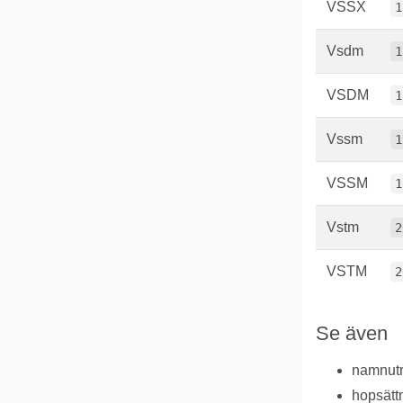
VSSX
1
Vsdm
1
VSDM
1
Vssm
1
VSSM
1
Vstm
2
VSTM
2
Se även
namnu
hopsätt