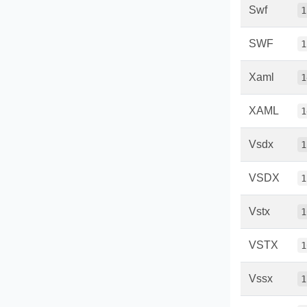
Swf
1
SWF
1
Xaml
1
XAML
1
Vsdx
1
VSDX
1
Vstx
1
VSTX
1
Vssx
1