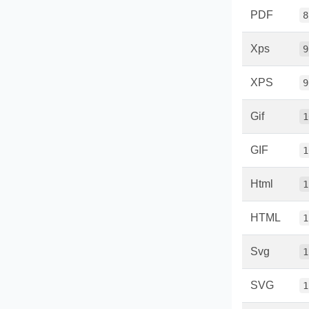
PDF
8
Xps
9
XPS
9
Gif
1
GIF
1
Html
1
HTML
1
Svg
1
SVG
1