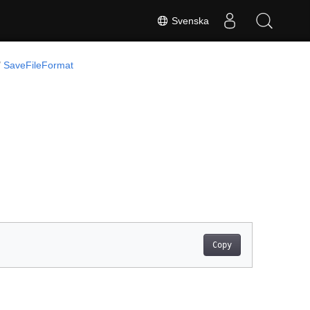
Svenska
SaveFileFormat
Copy