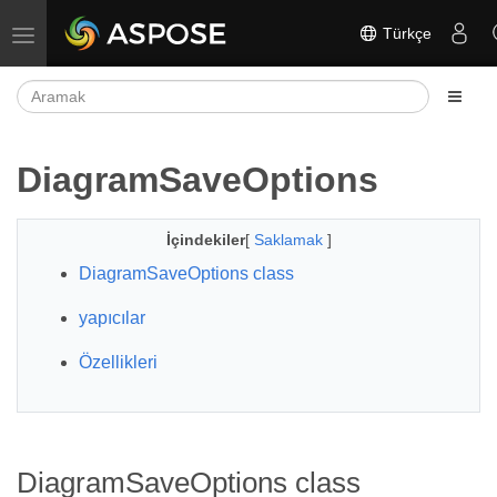
Türkçe
Gezinmeyi aç/kapat
DiagramSaveOptions
İçindekiler
[
Saklamak
]
DiagramSaveOptions class
yapıcılar
Özellikleri
DiagramSaveOptions class