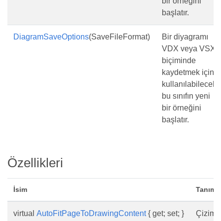
bir örneğini
başlatır.
DiagramSaveOptions
(SaveFileFormat)
Bir diyagramı
VDX veya VSX
biçiminde
kaydetmek için
kullanılabilecek
bu sınıfın yeni
bir örneğini
başlatır.
Özellikleri
İsim
Tanım
virtual
AutoFitPageToDrawingContent
{ get; set; }
Çizim i