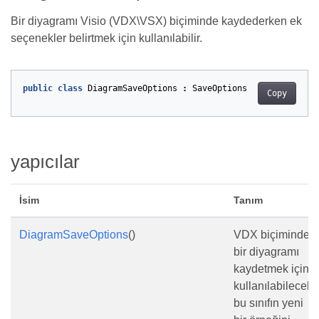
Bir diyagramı Visio (VDX\VSX) biçiminde kaydederken ek
seçenekler belirtmek için kullanılabilir.
public
class
DiagramSaveOptions
:
SaveOptions
Copy
yapıcılar
İsim
Tanım
DiagramSaveOptions
()
VDX biçiminde
bir diyagramı
kaydetmek için
kullanılabilecek
bu sınıfın yeni