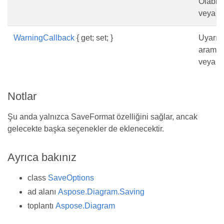
Olabilir
veya
V
WarningCallback
{ get; set; }
Uyarı g
araması
veya ay
Notlar
Şu anda yalnızca SaveFormat özelliğini sağlar, ancak
gelecekte başka seçenekler de eklenecektir.
Ayrıca bakınız
class
SaveOptions
ad alanı
Aspose.Diagram.Saving
toplantı
Aspose.Diagram