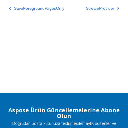
SaveForegroundPagesOnly
StreamProvider
Aspose Ürün Güncellemelerine Abone
Olun
Doğrudan posta kutunuza teslim edilen aylık bültenler ve