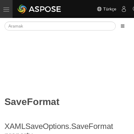
Türkçe
Gezinmeyi aç/kapat
SaveFormat
XAMLSaveOptions.SaveFormat