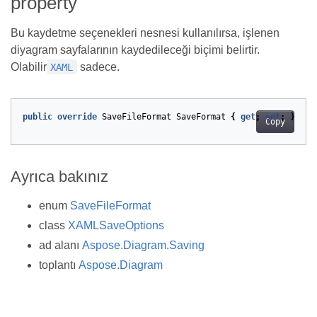
property
Bu kaydetme seçenekleri nesnesi kullanılırsa, işlenen
diyagram sayfalarının kaydedileceği biçimi belirtir.
Olabilir
sadece.
XAML
public
override
SaveFileFormat
SaveFormat
{
get
;
set
;
}
Copy
Ayrıca bakınız
enum
SaveFileFormat
class
XAMLSaveOptions
ad alanı
Aspose.Diagram.Saving
toplantı
Aspose.Diagram