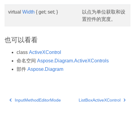
virtual
Width
{ get; set; }
以点为单位获取和设
置控件的宽度。
也可以看看
class
ActiveXControl
命名空间
Aspose.Diagram.ActiveXControls
部件
Aspose.Diagram
InputMethodEditorMode
ListBoxActiveXControl