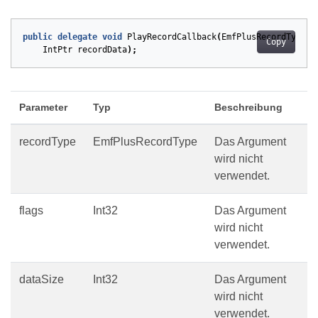
public
delegate
void
PlayRecordCallback
(
EmfPlusRecordType
r
Copy
IntPtr
recordData
);
Parameter
Typ
Beschreibung
recordType
EmfPlusRecordType
Das Argument
wird nicht
verwendet.
flags
Int32
Das Argument
wird nicht
verwendet.
dataSize
Int32
Das Argument
wird nicht
verwendet.