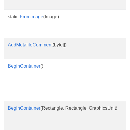
static
FromImage
(Image)
AddMetafileComment
(byte[])
BeginContainer
()
BeginContainer
(Rectangle, Rectangle, GraphicsUnit)