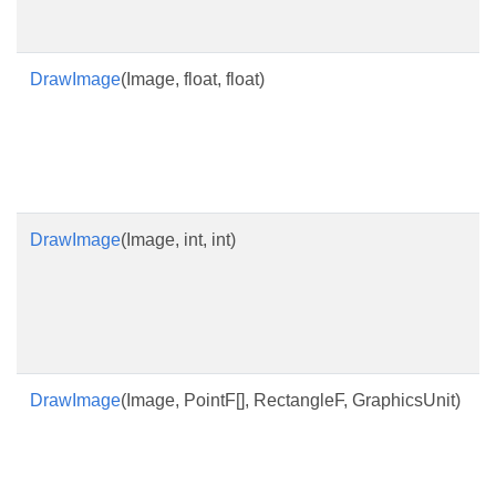
DrawImage
(Image, float, float)
DrawImage
(Image, int, int)
DrawImage
(Image, PointF[], RectangleF, GraphicsUnit)