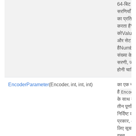
64-बिट पूर
सरणियाँ एक 
का प्रतिनि
करता हैVa
कोValue
और सेट क
हैNumberO
संख्या के ल
सरणी, जो त
होनी चाहिए
EncoderParameter
(Encoder, int, int, int)
का एक नया
है
Encode
के साथ वर
तीन पूर्णां
निर्दिष्ट कर
प्रकार, और
लिए सूच
वस्तु.