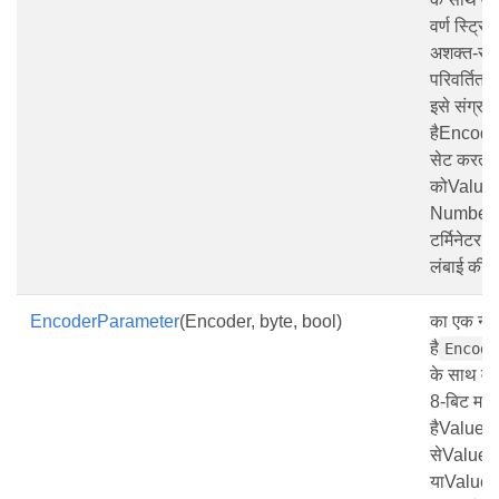
वर्ण स्ट्रि
अशक्त-समाप
परिवर्तित 
इसे संग्रह
हैEncode
सेट करता 
कोValueT
NumberO
टर्मिनेटर 
लंबाई की स
EncoderParameter
(Encoder, byte, bool)
का एक नया
है
Encode
के साथ वर
8-बिट मा
हैValueTy
सेValue
याValueT