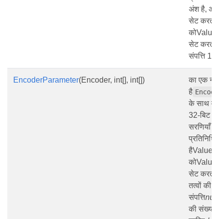
अंश है, और
सेट करता 
कोValueT
सेट करता
संपत्ति 1.
EncoderParameter
(Encoder, int[], int[])
का एक नया
है
Encode
के साथ वर
32-बिट पूर
सरणियाँ भि
प्रतिनिधित
हैValueTy
कोValueT
सेट करता
तत्वों की स
संपत्ति
num
की संख्या 