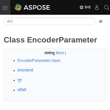
हिन्दी
नेविगेशन टॉगल करें
Class EncoderParameter
अंतर्वस्तु
[
छिपाना
]
EncoderParameter class
कंस्ट्रक्टर्स
गुण
तरीकों