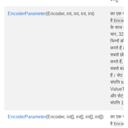
EncoderParameter
(Encoder, int, int, int, int)
का एक नया
है
Encode
के साथ वर
चार, 32-बिट
भिन्नों की 
करते हैं। पह
सबसे छोटे 
करते हैं, औ
सबसे बड़े 
हैं। सेट 
संपत्ति to
ValueTy
और सेट 
संपत्ति 1.
EncoderParameter
(Encoder, int[], int[], int[], int[])
का एक नया
है
Encode