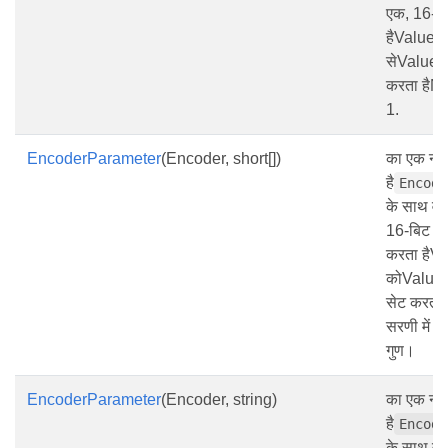
एक, 16-बि
हैValueTy
सेValueT
करता हैN
1.
EncoderParameter
(Encoder, short[])
का एक नया
है
Encode
के साथ वर
16-बिट पूर
करता हैVa
कोValueT
सेट करता
सरणी में तत
गुण।
EncoderParameter
(Encoder, string)
का एक नया
है
Encode
के साथ वर