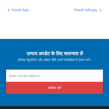
PointF.Add
PointF.IsEmpty
उत्पाद अपडेट के लिए सदस्यता लें
मासिक न्यूज़लेटर और ऑफ़र सीधे अपने मेलबॉक्स में प्राप्त करें।
सबमिट करें