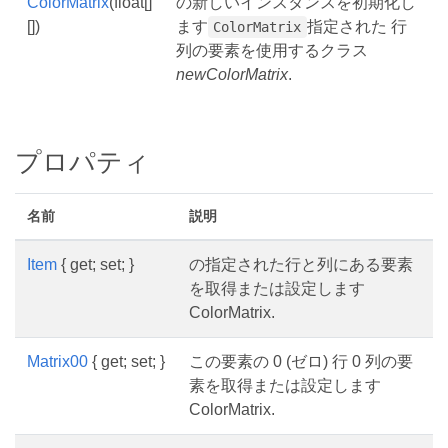
ColorMatrix
(float[]
の新しいインスタンスを初期化し
[])
ます
指定された 行
ColorMatrix
列の要素を使用するクラス
newColorMatrix
.
プロパティ
名前
説明
Item
{ get; set; }
の指定された行と列にある要素
を取得または設定します
ColorMatrix.
Matrix00
{ get; set; }
この要素の 0 (ゼロ) 行 0 列の要
素を取得または設定します
ColorMatrix.