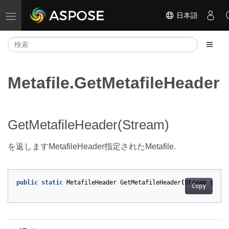
日本語
ナビゲーションの切り替え
Metafile.GetMetafileHeader
GetMetafileHeader(Stream)
を返しますMetafileHeader指定されたMetafile.
public
static
MetafileHeader
GetMetafileHeader
(
Stream
strea
Copy