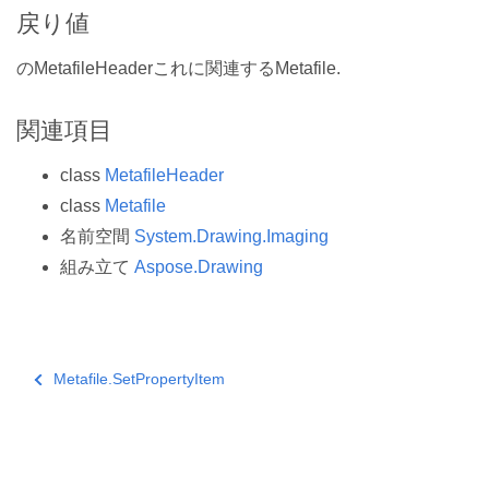
戻り値
のMetafileHeaderこれに関連するMetafile.
関連項目
class
MetafileHeader
class
Metafile
名前空間
System.Drawing.Imaging
組み立て
Aspose.Drawing
Metafile.SetPropertyItem