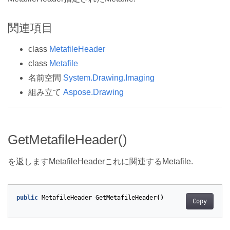
関連項目
class
MetafileHeader
class
Metafile
名前空間
System.Drawing.Imaging
組み立て
Aspose.Drawing
GetMetafileHeader()
を返しますMetafileHeaderこれに関連するMetafile.
public
MetafileHeader
GetMetafileHeader
()
Copy