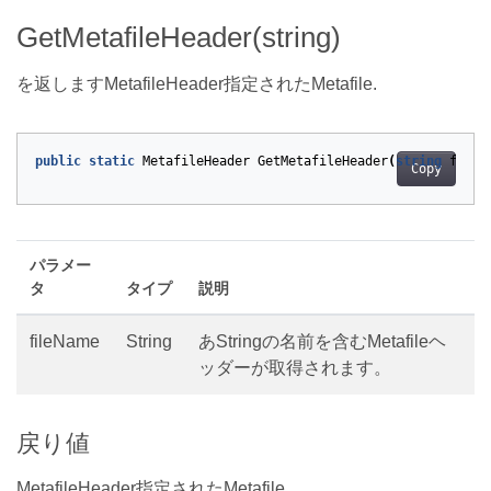
GetMetafileHeader(string)
を返しますMetafileHeader指定されたMetafile.
public
static
MetafileHeader
GetMetafileHeader
(
string
fileN
Copy
パラメー
タ
タイプ
説明
fileName
String
あStringの名前を含むMetafileヘ
ッダーが取得されます。
戻り値
MetafileHeader指定されたMetafile.