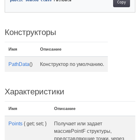
public
sealed
class
PathData
Copy
Конструкторы
Имя
Описание
PathData
()
Конструктор по умолчанию.
Характеристики
Имя
Описание
Points
{ get; set; }
Получает или задает
массивPointF структуры,
представляющие точки, через