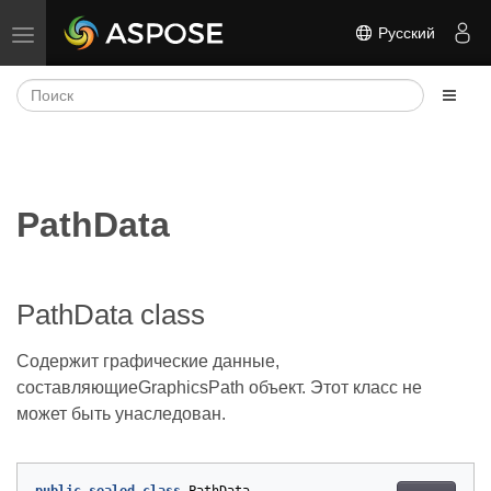
Русский
Переключить навигацию
PathData
PathData class
Содержит графические данные,
составляющиеGraphicsPath объект. Этот класс не
может быть унаследован.