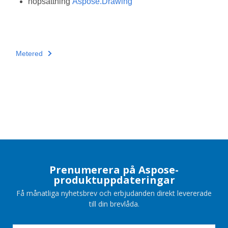
hopsättning
Aspose.Drawing
Metered
Prenumerera på Aspose-
produktuppdateringar
Få månatliga nyhetsbrev och erbjudanden direkt levererade
till din brevlåda.