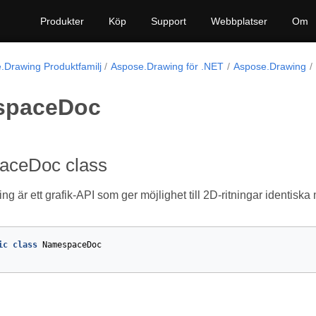
Produkter
Köp
Support
Webbplatser
Om
.Drawing Produktfamilj
Aspose.Drawing för .NET
Aspose.Drawing
spaceDoc
ceDoc class
g är ett grafik-API som ger möjlighet till 2D-ritningar identiska
ic
class
NamespaceDoc