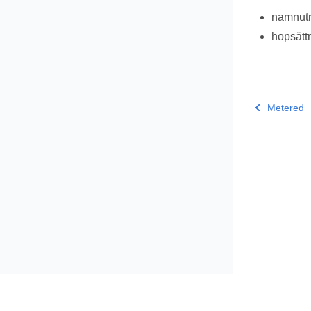
namnu
hopsätt
Metered