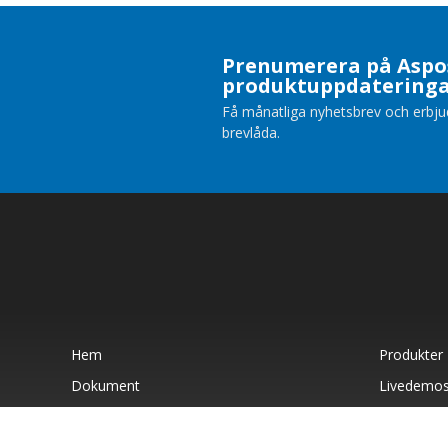
Prenumerera på Aspo
produktuppdatering
Få månatliga nyhetsbrev och erbjuda
brevlåda.
Hem
Produkter
Dokument
Livedemo
Betald Support
Om