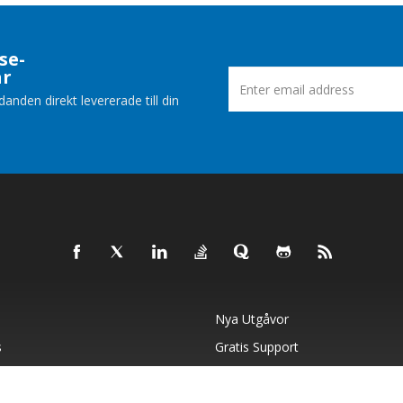
se-
ar
nden direkt levererade till din
Nya Utgåvor
s
Gratis Support
Blog