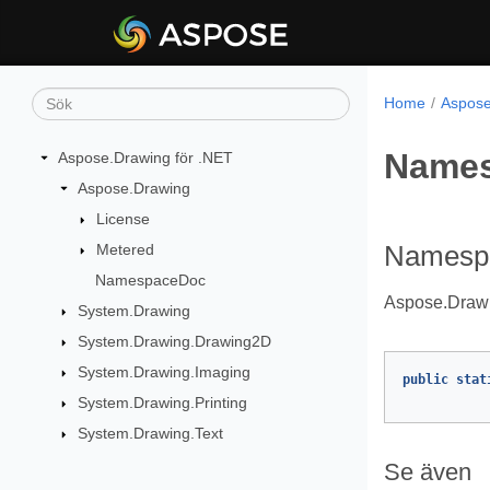
Home
Aspose
Name
Aspose.Drawing för .NET
Aspose.Drawing
License
Metered
Namespa
NamespaceDoc
Aspose.Drawin
System.Drawing
System.Drawing.Drawing2D
System.Drawing.Imaging
public
stat
System.Drawing.Printing
System.Drawing.Text
Se även