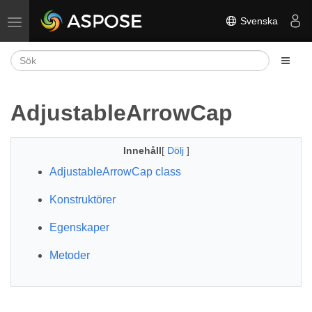
Svenska
Växla navigering
AdjustableArrowCap
Innehåll
[
Dölj
]
AdjustableArrowCap class
Konstruktörer
Egenskaper
Metoder