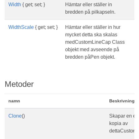
Width
{ get; set; }
Hämtar eller ställer in
bredden på pilkapseln.
WidthScale
{ get; set; }
Hämtar eller ställer in hur
mycket detta ska skalas
medCustomLineCap Class
objekt med avseende på
bredden påPen objekt.
Metoder
namn
Beskrivning
Clone
()
Skapar en ex
kopia av
dettaCustom
.