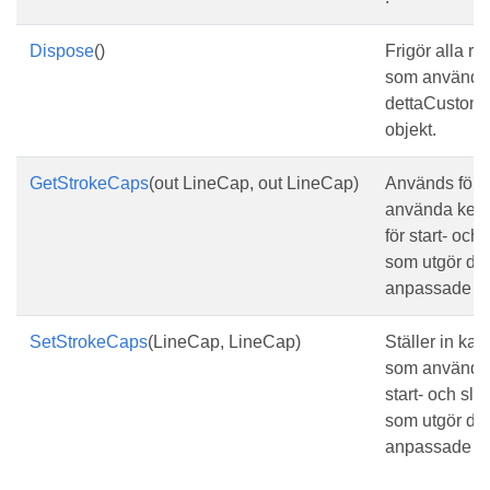
Dispose
()
Frigör alla re
som används
dettaCustom
objekt.
GetStrokeCaps
(out LineCap, out LineCap)
Används för a
använda kep
för start- och 
som utgör de
anpassade k
SetStrokeCaps
(LineCap, LineCap)
Ställer in kap
som används 
start- och slut
som utgör de
anpassade c