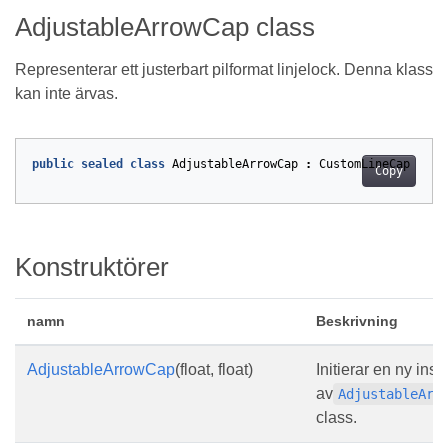
AdjustableArrowCap class
Representerar ett justerbart pilformat linjelock. Denna klass
kan inte ärvas.
public
sealed
class
AdjustableArrowCap
:
CustomLineCap
Copy
Konstruktörer
namn
Beskrivning
AdjustableArrowCap
(float, float)
Initierar en ny inst
av
AdjustableArr
class.