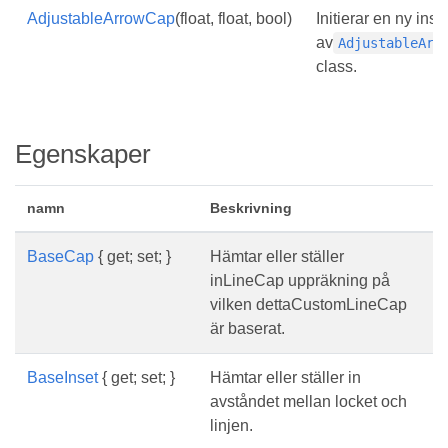
AdjustableArrowCap
(float, float, bool)
Initierar en ny inst
av
AdjustableArr
class.
Egenskaper
namn
Beskrivning
BaseCap
{ get; set; }
Hämtar eller ställer
inLineCap uppräkning på
vilken dettaCustomLineCap
är baserat.
BaseInset
{ get; set; }
Hämtar eller ställer in
avståndet mellan locket och
linjen.